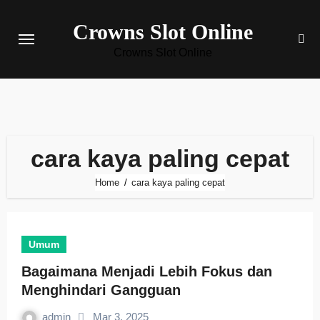
Skip
Crowns Slot Online
to
content
Crowns Slot Online
cara kaya paling cepat
Home
cara kaya paling cepat
Umum
Bagaimana Menjadi Lebih Fokus dan
Menghindari Gangguan
admin
Mar 3, 2025