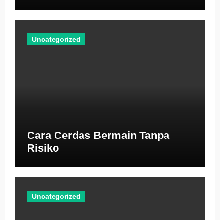
Uncategorized
Cara Cerdas Bermain Tanpa
Risiko
Uncategorized